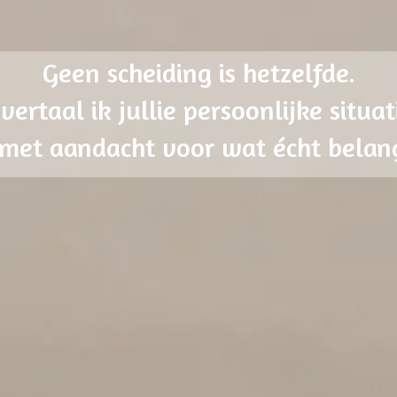
Geen scheiding is hetzelfde.
vertaal ik jullie persoonlijke situ
met aandacht voor wat écht belangr