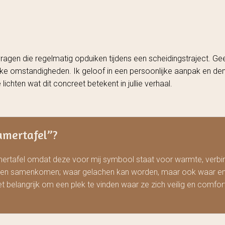
ragen die regelmatig opduiken tijdens een scheidingstraject. Gee
eke omstandigheden. Ik geloof in een persoonlijke aanpak en den
lichten wat dit concreet betekent in jullie verhaal.
mertafel’’?
tafel omdat deze voor mij symbool staat voor warmte, verbindi
ensen samenkomen; waar gelachen kan worden, maar ook waar 
t belangrijk om een plek te vinden waar ze zich veilig en comfo