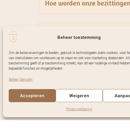
Hoe worden onze bezittingen
Moet er alimentatie betaal
Beheer toestemming
Om de beste ervaringen te bieden, gebruik ik technologieën zoals cookies, voor h
van statistieken om voorkeuren op te slaan en ook voor marketing doeleinden. Als
Hoelang duurt een traject?
toestemming geeft of je toestemming intrekt, kan dit een nadelige invloed hebbe
bepaalde functies en mogelijkheden.
Beheer diensten
Wat zijn de kosten?
Accepteren
Weigeren
Aanpa
Privacyverklaring
Kunnen we ook online afspr