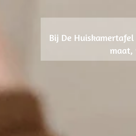
Bij De Huiskamertafel 
maat, 