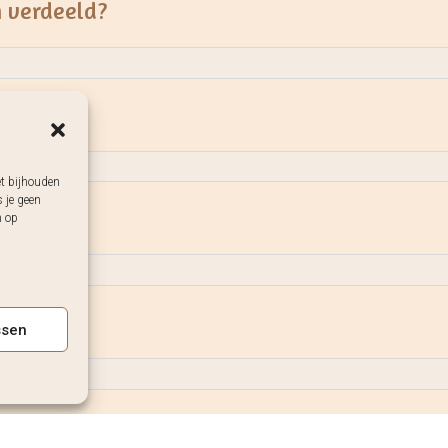
 verdeeld?
d worden?
et bijhouden
 je geen
n op
ssen
eken?