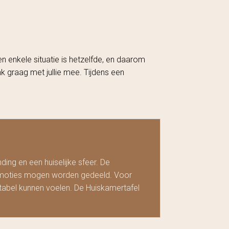
n enkele situatie is hetzelfde, en daarom
k graag met jullie mee. Tijdens een
ng en een huiselijke sfeer. De
emoties mogen worden gedeeld. Voor
rtabel kunnen voelen. De Huiskamertafel