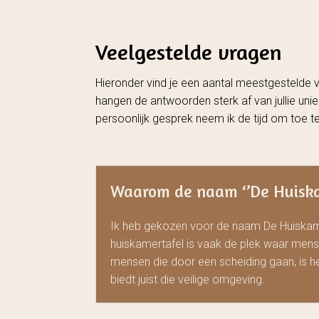
Veelgestelde vragen
Hieronder vind je een aantal meestgestelde v
hangen de antwoorden sterk af van jullie uni
persoonlijk gesprek neem ik de tijd om toe te 
Waarom de naam ‘’De Huiska
Ik heb gekozen voor de naam De Huiskamer
huiskamertafel is vaak de plek waar m
mensen die door een scheiding gaan, is he
biedt juist die veilige omgeving.