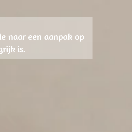
atie naar een aanpak op
ijk is.