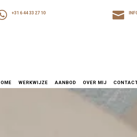


+31 6 44 33 27 10
INF
HOME
WERKWIJZE
AANBOD
OVER MIJ
CONTAC